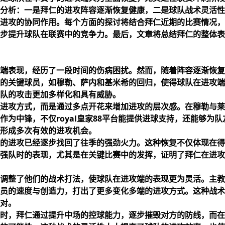
分析：一是拜仁的进攻阵容逐渐恢复健康，二是球队战术灵活性
进攻的协同作用。每个方面的探讨将结合拜仁近期的比赛情况，
步提升球队在联赛中的竞争力。最后，文章将总结拜仁的整体表
端表现，经历了一段时间的伤病困扰。然而，随着阵容逐渐恢复
的关键球员，如穆勒、萨内和基米希的回归，使得球队在进攻端
队的攻击更加多样化和具有威胁。
进攻方式，而是通过多点开花来增加进攻的层次感。在穆勒与莱
作为中锋，不仅
royal皇家88平台
能提供进球支持，还能够为队
形成多次有效的进攻机会。
的进攻已经逐步找回了往季的强劲火力。这种恢复不仅体现在得
对强队时的表现，尤其是在关键比赛中的发挥，证明了拜仁在进攻
调整了他们的战术打法，使球队在进攻端的表现更为灵活。主教
员的速度与创造力，打出了更多变化多端的进攻方式。这种战术
对。
时，拜仁通过提升中场的控球能力，逐步摧毁对方的防线，而在