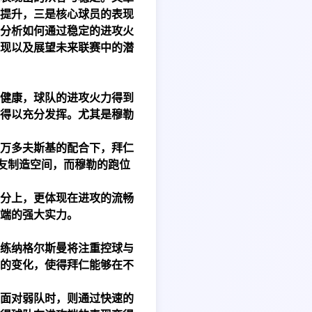
提升，三是核心球员的表现
分析如何通过稳定的进攻火
现以及展望未来联赛中的潜
健康，球队的进攻火力得到
得以充分发挥。尤其是穆勒
万多夫斯基的配合下，拜仁
友制造空间，而穆勒的跑位
分上，更体现在进攻的流畅
端的强大实力。
练纳格尔斯曼将注重控球与
的变化，使得拜仁能够在不
面对弱队时，则通过快速的