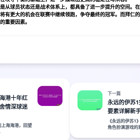
是从球员状态还是战术体系上，都具备了进一步提升的空间。在
将有更大的机会在联赛中继续领跑，争夺最终的冠军。而拜仁的
的重要因素。
下一篇
海港十年红
永远的伊苏
舍情深球迷
要素详解新
《永远的伊苏1》
别上海海港，回望
角色扮演游戏的重.
.