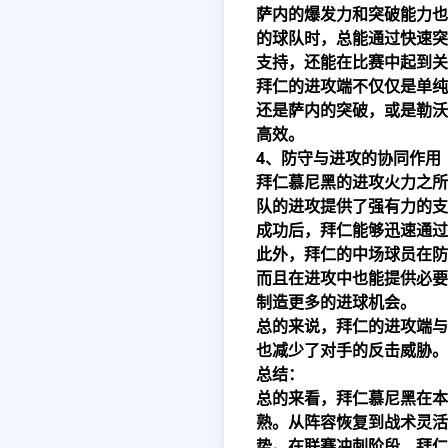
萨内的爆发力和突破能力也
的球队时，总能通过快速突
支持，还能在比赛中起到关
拜仁的进攻端不仅仅是单纯
还是萨内的突破，或是勒沃
高效。
4、防守与进攻的协同作用
拜仁慕尼黑的进攻火力之所
队的进攻提供了强有力的支
成功后，拜仁能够迅速通过
此外，拜仁的中场球员在防
而且在进攻中也能提供必要
制造更多的进球机会。
总的来说，拜仁的进攻端与
也减少了对手的反击威胁。
总结：
总的来看，拜仁慕尼黑在本
熟。从阵容恢复到战术灵活
势。在联赛冲刺阶段，拜仁