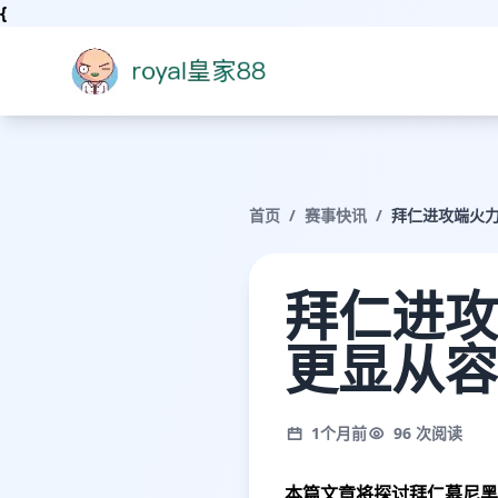
{
首页
/
赛事快讯
/
拜仁进攻端火力
拜仁进攻
更显从容
1个月前
96 次阅读
本篇文章将探讨拜仁慕尼黑