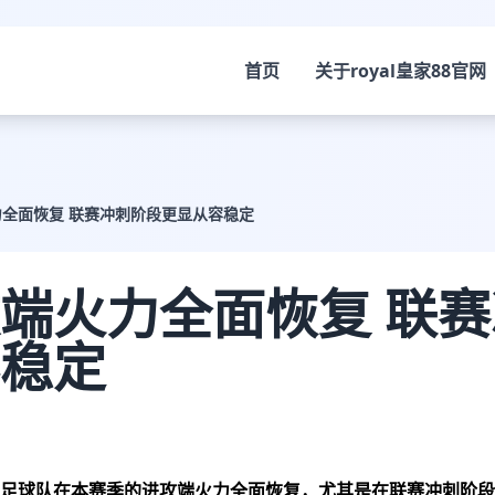
首页
关于
royal皇家88官网
全面恢复 联赛冲刺阶段更显从容稳定
端火力全面恢复 联
稳定
足球队在本赛季的进攻端火力全面恢复，尤其是在联赛冲刺阶段