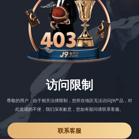
访问限制
尊敬的用户，由于相关法律限制，您所在地区无法访问J9产品，对
此造成的不便，我们深表歉意，您如有疑问请联系客服。
联系客服